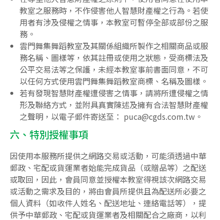
教室之服務時，不作侵害他人智慧財產權之行為。若使
用者有涉及侵權之情事，本教室可暫停全部或部份之服
務。
雲門舞集舞蹈教室及其關係組織所製作之相關商品或服
務名稱、圖樣等，依其註冊或使用之狀態，受商標法及
公平交易法等之保護，未經本教室事前書面同意，不可
以任何方式使用雲門舞集舞蹈教室商標、名稱及圖樣。
若有發現智慧財產權遭侵害之情事，請將所遭侵權之情
形及聯絡方式，並附具真實陳述及擁有合法智慧財產權
之聲明，以電子郵件寄送至： puca@cgds.com.tw。
六、特別授權事項
因使用本服務所提供之網路交易或活動，可能須透過中華
郵政、宅配或貨運業者始能完成貨品（或贈品等）之配送
或取回，因此，會員同意並授權本教室得視該次網路交易
或活動之需求及目的，將由會員所提供且為配送所必要之
個人資料（如收件人姓名、配送地址、連絡電話等），提
供予中華郵政、宅配或貨運業者及相關配合之廠商，以利