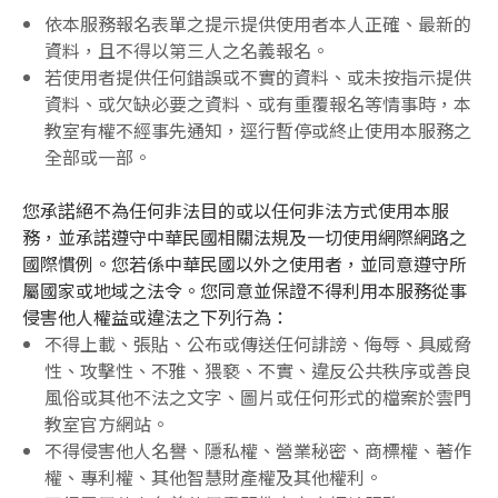
依本服務報名表單之提示提供使用者本人正確、最新的
資料，且不得以第三人之名義報名。
若使用者提供任何錯誤或不實的資料、或未按指示提供
資料、或欠缺必要之資料、或有重覆報名等情事時，本
教室有權不經事先通知，逕行暫停或終止使用本服務之
全部或一部。
您承諾絕不為任何非法目的或以任何非法方式使用本服
務，並承諾遵守中華民國相關法規及一切使用網際網路之
國際慣例。您若係中華民國以外之使用者，並同意遵守所
屬國家或地域之法令。您同意並保證不得利用本服務從事
侵害他人權益或違法之下列行為：
不得上載、張貼、公布或傳送任何誹謗、侮辱、具威脅
性、攻擊性、不雅、猥褻、不實、違反公共秩序或善良
風俗或其他不法之文字、圖片或任何形式的檔案於雲門
教室官方網站。
不得侵害他人名譽、隱私權、營業秘密、商標權、著作
權、專利權、其他智慧財產權及其他權利。