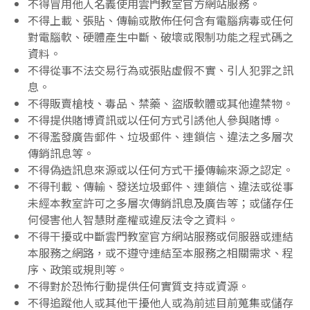
不得冒用他人名義使用雲門教室官方網站服務。
不得上載、張貼、傳輸或散佈任何含有電腦病毒或任何
對電腦軟、硬體產生中斷、破壞或限制功能之程式碼之
資料。
不得從事不法交易行為或張貼虛假不實、引人犯罪之訊
息。
不得販賣槍枝、毒品、禁藥、盜版軟體或其他違禁物。
不得提供賭博資訊或以任何方式引誘他人參與賭博。
不得濫發廣告郵件、垃圾郵件、連鎖信、違法之多層次
傳銷訊息等。
不得偽造訊息來源或以任何方式干擾傳輸來源之認定。
不得刊載、傳輸、發送垃圾郵件、連鎖信、違法或從事
未經本教室許可之多層次傳銷訊息及廣告等；或儲存任
何侵害他人智慧財產權或違反法令之資料。
不得干擾或中斷雲門教室官方網站服務或伺服器或連結
本服務之網路，或不遵守連結至本服務之相關需求、程
序、政策或規則等。
不得對於恐怖行動提供任何實質支持或資源。
不得追蹤他人或其他干擾他人或為前述目前蒐集或儲存