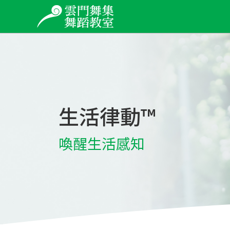
生活律動™
喚醒生活感知