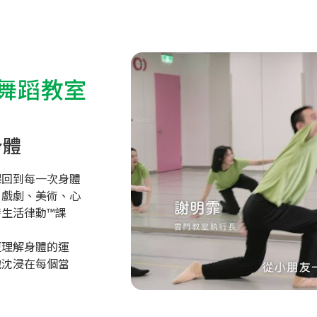
舞蹈教室
身體
課回到每一次身體
、戲劇、美術、心
生活律動™課
更理解身體的運
地沈浸在每個當