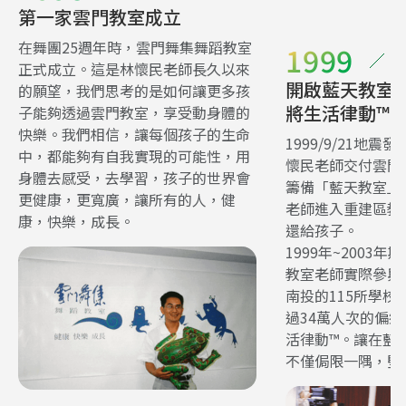
第一家雲門教室成立
在舞團25週年時，雲門舞集舞蹈教室
1999
正式成立。這是林懷民老師長久以來
開啟藍天教室
的願望，我們思考的是如何讓更多孩
將生活律動™
子能夠透過雲門教室，享受動身體的
快樂。我們相信，讓每個孩子的生命
1999/9/21地
中，都能夠有自我實現的可能性，用
懷民老師交付雲門
身體去感受，去學習，孩子的世界會
籌備「藍天教室」
更健康，更寬廣，讓所有的人，健
老師進入重建區教
康，快樂，成長。
還給孩子。
1999年~2003
教室老師實際參與
南投的115所學
過34萬人次的偏
活律動™。讓在藍
不僅侷限一隅，堅