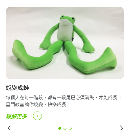
蛻變成蛙
教
每個人在每一階段，都有一段尾巴必須消失，才能成長。
每
雲門教室讓你蛻變，快樂成長。
孩
瞭解更多
瞭