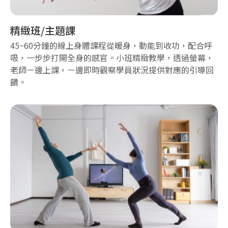
精緻班/主題課
45~60分鐘的線上身體課程從暖身，動能到收功，配合呼
吸，一步步打開全身的感官。小班精緻教學，透過螢幕，
老師ㄧ邊上課，ㄧ邊即時觀察學員狀況提供對應的引導回
饋。