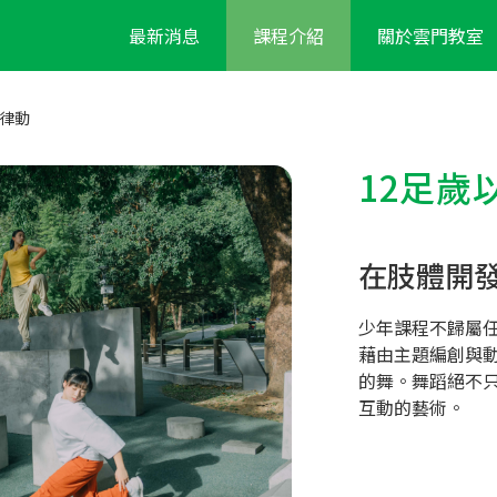
最新消息
課程介紹
關於雲門教室
年律動
12足歲
在肢體開
少年課程不歸屬
藉由主題編創與
的舞。舞蹈絕不
互動的藝術。