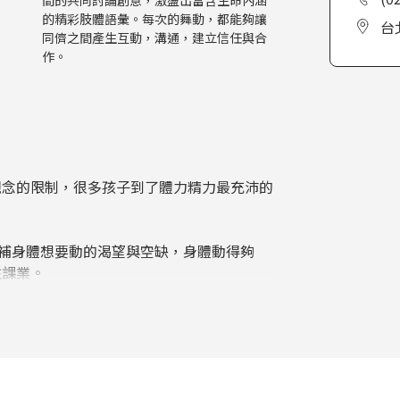
的精彩肢體語彙。每次的舞動，都能夠讓
台
同儕之間產生互動，溝通，建立信任與合
作。
觀念的限制，很多孩子到了體力精力最充沛的
補身體想要動的渴望與空缺，身體動得夠
注課業。
的身體和心靈，讓每個孩子都能「自在動身