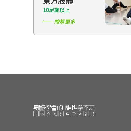
東方肢體
10足歲以上
瞭解更多