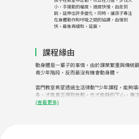
小，手擺動的幅度，速度快慢，由走到
跳，延伸出許多變化。同時，讓孩子專注
在身體動作和呼吸之間的協調，由慢到
快，最後再緩和，延展。
課程緣由
動身體是一輩子的事情，由於課業繁重與傳統
青少年階段，反而最沒有機會動身體。
雲門教室希望透過生活律動™少年課程，能夠填
多，才能真正得到放鬆，也才能靜的下心，專
(查看更多)
讓身體回到生命初期那般自由自在，解放沉重
體，自信做自己」。