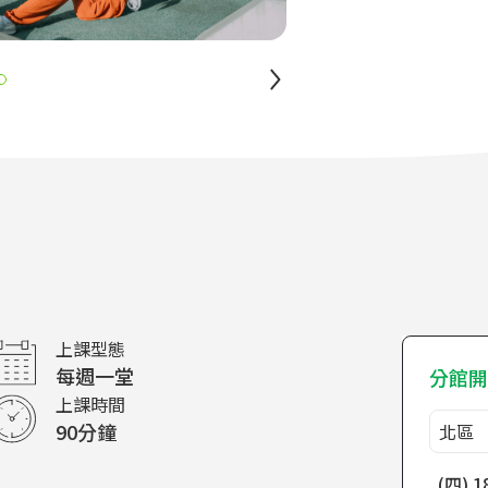
上課型態
每週一堂
分館開
上課時間
90分鐘
(四) 1