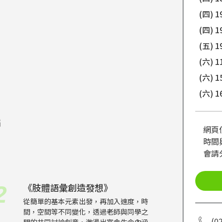
(四) 1
(四) 1
(五) 1
(六) 1
(六) 1
(六) 
蹈
網頁
時間
會請
《肢體語彙創造發想》
2
從簡單的基本元素出發，再加入速度，時
間，空間等不同變化，透過老師與同學之
(0
間的共同討論創意，激盪出富含生命內涵