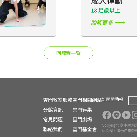
成人律動
18 足歲以上
瞭解更多
回課程一覽
雲門教室服務
雲門相關網站
訂閱動動報
分館資訊
雲門舞集
常見問題
雲門劇場
Copyright ©
聯絡我們
雲門基金會
法授權，請勿任意轉