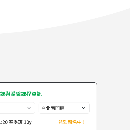
課與體驗課程資訊
1:20 春季班 10y
熱烈報名中！