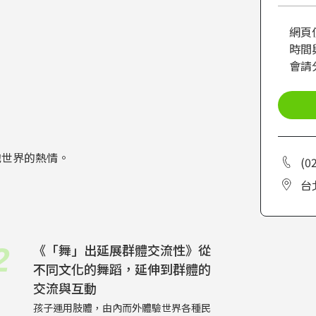
網頁
時間
會請
抱世界的熱情。
(0
台
《「舞」出延展群體交流性》從
2
不同文化的舞蹈，延伸到群體的
交流與互動
孩子運用肢體，由內而外體驗世界各種民