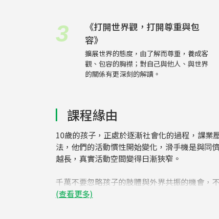
《打開世界觀，打開尊重與包
3
容》
擴展世界的態度，由了解而尊重，養成客
觀、包容的胸襟；對自己與他人、與世界
的關係有更深刻的解讀。
課程緣由
10歲的孩子，正處於逐漸社會化的過程，課業
法，他們的活動慣性開始變化，滑手機是與同
越長，真實活動空間變得日漸狹窄。
千萬不要忽略孩子的肢體與外界共振的機會，
體、自己與他人之間開始隔絕割裂的習慣。身
(查看更多)
「心」，或者「心」跟不上「身」，孩子會變