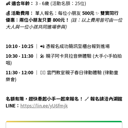
👶 適合年齡：
3 - 6歲
(
活動名額：
25
位
)
💰 活動費用：
單人報名：每位小朋友
500元
✨
雙寶同行
優惠：兩位小朋友只要 800元！
(註：以上費用皆可由一位
大人與一位小孩共同進場參與)
10:10 - 10:25
｜ 📲 憑報名成功簡訊至櫃台報到進場
10:30 - 11:30
｜ 🎤 親子阿卡貝拉音樂體驗 (大手小手拍拍
唱)
11:30 - 12:00
｜ 🤸‍♀️ 雲門教室親子春日律動體驗 (律動童
樂會)
名額有限，趕快牽起小手一起來報名！
🔗
報名請洽內湖館
LINE：
https://lin.ee/yU6fmjk