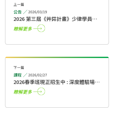
上一篇
公告
2026/03/19
2026 第三屆《艸茻計畫》少律學員徵
選開始囉！嘗試表演藝術的更多可能，
瞭解更多
走得更遠一點！（入選名單已公佈）
下一篇
課程
2026/02/27
2026春季班現正招生中 : 深度體驗場次
熱情開跑
瞭解更多