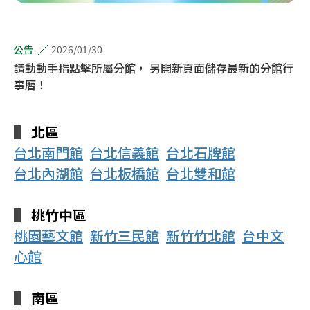
2026/01/30
公告
請動動手指點擊所屬分館， 另開新頁面儲存最新的分館行
事曆！
▌
北區
台北南門館
台北信義館
台北石牌館
台北內湖館
台北板橋館
台北雙和館
▌
桃竹中區
桃園藝文館
新竹三民館
新竹竹北館
台中文
心館
▌
南區