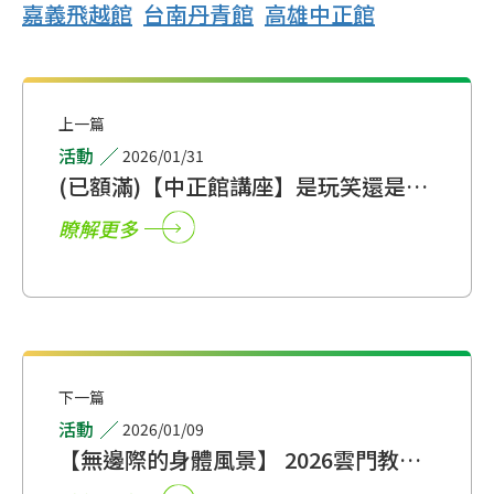
嘉義飛越館
台南丹青館
高雄中正館
上一篇
活動
2026/01/31
(已額滿)【中正館講座】是玩笑還是霸
凌？毛律師帶你從孩子的身體界線出
瞭解更多
發，談校園霸凌與性別平等
下一篇
活動
2026/01/09
【無邊際的身體風景】 2026雲門教室
「熟年小品 × 艸茻計畫」聯合呈現，