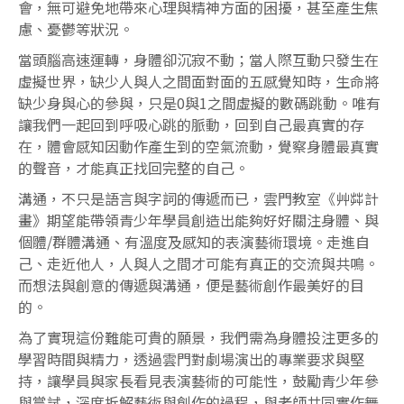
會，無可避免地帶來心理與精神方面的困擾，甚至產生焦
慮、憂鬱等狀況。
當頭腦高速運轉，身體卻沉寂不動；當人際互動只發生在
虛擬世界，缺少人與人之間面對面的五感覺知時，生命將
缺少身與心的參與，只是0與1之間虛擬的數碼跳動。唯有
讓我們一起回到呼吸心跳的脈動，回到自己最真實的存
在，體會感知因動作產生到的空氣流動，覺察身體最真實
的聲音，才能真正找回完整的自己。
溝通，不只是語言與字詞的傳遞而已，雲門教室《艸茻計
畫》期望能帶領青少年學員創造出能夠好好關注身體、與
個體/群體溝通、有溫度及感知的表演藝術環境。走進自
己、走近他人，人與人之間才可能有真正的交流與共鳴。
而想法與創意的傳遞與溝通，便是藝術創作最美好的目
的。
為了實現這份難能可貴的願景，我們需為身體投注更多的
學習時間與精力，透過雲門對劇場演出的專業要求與堅
持，讓學員與家長看見表演藝術的可能性，鼓勵青少年參
與嘗試，深度拆解藝術與創作的過程，與老師共同實作舞