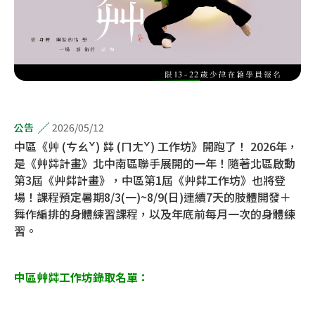
2026/05/12
公告
中區《艸 (ㄘㄠˇ) 茻 (ㄇㄤˇ) 工作坊》開跑了！ 2026年，
是《艸茻計畫》北中南區聯手展開的一年！隨著北區啟動
第3屆《艸茻計畫》，中區第1屆《艸茻工作坊》也將登
場！課程預定暑期8/3(一)~8/9(日)連續7天的肢體開發＋
舞作編排的身體練習課程，以及年底前每月一次的身體練
習。
中區艸茻工作坊錄取名單：