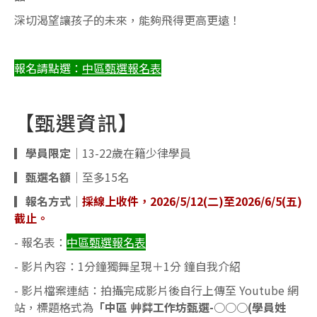
深切渴望讓孩子的未來，能夠飛得更高更遠！
報名請點選：
中區甄選報名表
【甄選資訊】
▎學員限定
｜13-22歲在籍少律學員
▎甄選名額
｜至多15名
▎報名方式
｜
採線上收件，2026/5/12(二)至2026/6/5(五)
截止。
- 報名表：
中區甄選報名表
- 影片內容：1分鐘獨舞呈現＋1分 鐘自我介紹
- 影片檔案連結：拍攝完成影片後自行上傳至 Youtube 網
站，標題格式為
「中區 艸茻工作坊甄選-○○○(學員姓