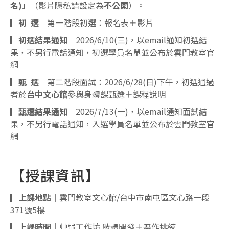
名)」
（影片隱私請設定為
不公開
）。
▎初 選
｜第一階段初選：報名表＋影片
▎初選結果通知
｜2026/6/10(三)，以email通知初選結
果，不另行電話通知，初選學員名單並公布於雲門教室官
網
▎甄 選
｜第二階段面試：2026/6/28(日)下午，初選通過
者於
台中文心館
參與身體課甄選＋課程說明
▎甄選結果通知
｜2026/7/13(一)，以email通知面試結
果，不另行電話通知，入選學員名單並公布於雲門教室官
網
【授課資訊】
▎上課地點
｜雲門教室文心館/台中市南屯區文心路一段
371號5樓
▎上課時間
｜艸茻工作坊 肢體開發＋舞作排練