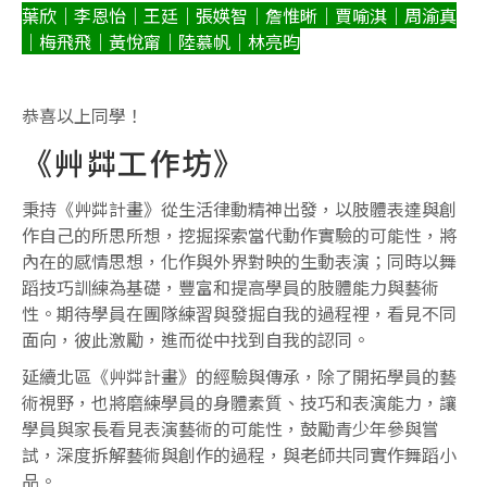
葉欣｜李恩怡｜王廷｜張媖智｜詹惟晰｜賈喻淇｜周渝真
｜梅飛飛｜黃悅甯｜陸慕帆｜林亮昀
恭喜以上同學！
《艸茻工作坊》
秉持《艸茻計畫》從生活律動精神出發，以肢體表達與創
作自己的所思所想，挖掘探索當代動作實驗的可能性，將
內在的感情思想，化作與外界對映的生動表演；同時以舞
蹈技巧訓練為基礎，豐富和提高學員的肢體能力與藝術
性。期待學員在團隊練習與發掘自我的過程裡，看見不同
面向，彼此激勵，進而從中找到自我的認同。
延續北區《艸茻計畫》的經驗與傳承，除了開拓學員的藝
術視野，也將磨練學員的身體素質、技巧和表演能力，讓
學員與家長看見表演藝術的可能性，鼓勵青少年參與嘗
試，深度拆解藝術與創作的過程，與老師共同實作舞蹈小
品。