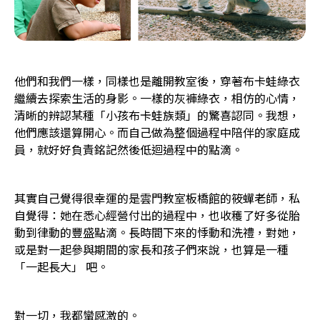
他們和我們一樣，同樣也是離開教室後，穿著布卡蛙綠衣
繼續去探索生活的身影。一樣的灰褲綠衣，相仿的心情，
清晰的辨認某種「小孩布卡蛙族類」的驚喜認同。我想，
他們應該還算開心。而自己做為整個過程中陪伴的家庭成
員，就好好負責銘記然後低迴過程中的點滴。
其實自己覺得很幸運的是雲門教室板橋館的筱蟬老師，私
自覺得：她在悉心經營付出的過程中，也收穫了好多從胎
動到律動的豐盛點滴。長時間下來的悸動和洗禮，對她，
或是對一起參與期間的家長和孩子們來說，也算是一種
「一起長大」 吧。
對一切，我都蠻感激的。