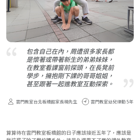
包含自己在內，周遭很多家長都
是懷著或帶著新生的弟弟妹妹，
在教室看課窗前探頭，在長凳前
學步，擁抱剛下課的哥哥姐姐，
甚至跟著一起進教室互動探索。
雲門教室台北板橋館家長楊先生
雲門教室幼兒律動 5年
算算待在雲門教室板橋館的日子應該接近五年了，應該是
我這輩子除了學校體系外，待最久還畢不了業的課外教育