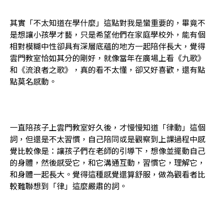
其實「不太知道在學什麼」這點對我是蠻重要的，畢竟不
是想讓小孩學才藝，只是希望他們在家庭學校外，能有個
相對模糊中性卻具有深層底蘊的地方一起陪伴長大，覺得
雲門教室恰如其分的剛好，就像當年在廣場上看《九歌》
和《流浪者之歌》，真的看不太懂，卻又好喜歡，還有點
點莫名感動。
一直陪孩子上雲門教室好久後，才慢慢知道「律動」這個
詞，但還是不太習慣，自己陪同或是觀察到上課過程中感
覺比較像是：讓孩子們在老師的引導下，想像並擺動自己
的身體，然後感受它，和它溝通互動，習慣它，理解它，
和身體一起長大。覺得這種感覺還算舒服，做為觀看者比
較難聯想到「律」這麼嚴肅的詞。