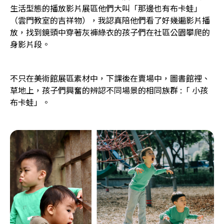
生活型態的播放影片展區他們大叫「那邊也有布卡蛙」
（雲門教室的吉祥物），我認真陪他們看了好幾遍影片播
放，找到鏡頭中穿著灰褲綠衣的孩子們在社區公園攀爬的
身影片段。
不只在美術館展區素材中，下課後在賣場中，圖書館裡、
草地上，孩子們興奮的辨認不同場景的相同族群 :「 小孩
布卡蛙」。