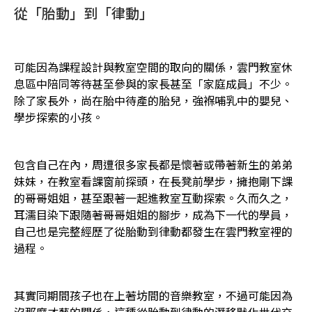
從「胎動」到「律動」
可能因為課程設計與教室空間的取向的關係，雲門教室休
息區中陪同等待甚至參與的家長甚至「家庭成員」不少。
除了家長外，尚在胎中待產的胎兒，強褓哺乳中的嬰兒、
學步探索的小孩。
包含自己在內，周遭很多家長都是懷著或帶著新生的弟弟
妹妹，在教室看課窗前探頭，在長凳前學步，擁抱剛下課
的哥哥姐姐，甚至跟著一起進教室互動探索。久而久之，
耳濡目染下跟隨著哥哥姐姐的腳步，成為下一代的學員，
自己也是完整經歷了從胎動到律動都發生在雲門教室裡的
過程。
其實同期間孩子也在上著坊間的音樂教室，不過可能因為
沒那麼才藝的關係，這種從胎動到律動的潛移默化世代交