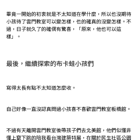
畢竟一開始的初衷就是不太知道在學什麼，所以也沒期待
小孩待了雲門教室可以變怎樣，也的確真的沒變怎樣。不
過，日子就久了的確偶有驚喜，「原來，他也可以這
樣」。
最後，繼續探索的布卡蛙小孩們
寫得太長有點不太知道怎麼收。
自己好像一直沒認真問過小孩喜不喜歡雲門教室板橋館。
不過有天離開雲門教室後帶孩子們去北美館，他們似懂非
懂上竄下跳的陪我看台灣建築特展，在關於民生社區公園