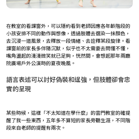
在教室的看課窗外，可以隱約看到老師因應各年齡階段的
小孩安排不同的動作與想像，透過肢體去選染一抹顏色，
去沉浸一道風景，去釋放一段情緒、去詮釋某段旋律。看
課窗前的家長多伴隨沉默，似乎也不太需要去問懂不懂，
嘴角盪起的淺淺微笑就已足夠，恍然間，會想起那年兩廳
院廣場戶外公演時的夏夜晚風。
語言表述可以討好偽裝和逞強，但肢體卻會忠
實的呈現
某些時候，這樣「不太知道在學什麼」的雲門教室的確提
醒了我一些東西，五年多不算短的家長旁聽生涯，不同階
段來自老師的提醒有兩次。