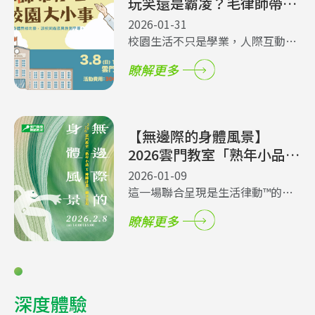
玩笑還是霸凌？毛律師帶你
從孩子的身體界線出發，談
2026-01-31
校園霸凌與性別平等
校園生活不只是學業，人際互動與
身體界線更是成長關鍵。雲門教室
瞭解更多
中正館特別邀請教育現場重要的專
家-毛律師，來跟大家分享「校園霸
凌」與「性別平等」實務觀念。透
過真實案例，教導家長如何守護孩
【無邊際的身體風景】
子、建立正向溝通。名額僅限 30
2026雲門教室「熟年小品
位！
× 艸茻計畫」聯合呈現，購
2026-01-09
票請洽分館老師
這一場聯合呈現是生活律動™的延
伸，也是藝術探索的起點。雲門教
瞭解更多
室「熟年小品」與「艸茻計畫」的
學員，將平日在教室裡積累的身體
練習，轉化為舞台上的精緻語言，
帶來一場充滿熟齡的生命厚度與青
春的熱情魅力的呈現。
深度體驗