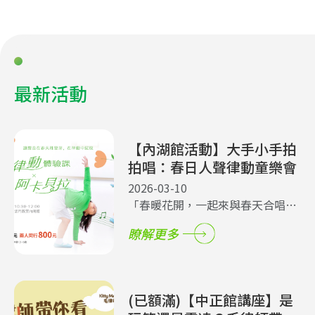
最新活動
【內湖館活動】大手小手拍
拍唱：春日人聲律動童樂會
2026-03-10
「春暖花開，一起來與春天合唱
吧！」🎵 擺脫冬日的厚重，讓身體
瞭解更多
跟著春天的氣息動起來！ 我們將帶
領大小朋友從歡唱到律動，像新生
的嫩芽般充滿活力 🌱 用最快樂的
舞步，跳出屬於春天的姿態！💃🕺
(已額滿)【中正館講座】是