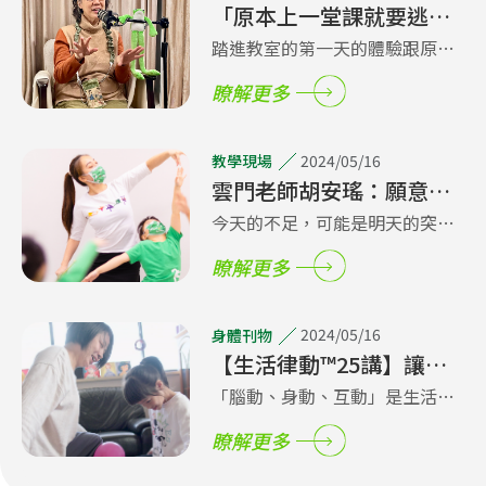
「原本上一堂課就要逃
跑！」劇場導演傅裕惠在
踏進教室的第一天的體驗跟原本
雲門教室，找回身體的
想像的完全不同，「那一天上完
瞭解更多
「話語權」
課，我好感動，甚至好想哭。」
傅裕惠感性地說，「我感覺到我
內在的身體『想講話』，它被壓
2024/05/16
教學現場
抑了這麼久，終於發出了一點微
雲門老師胡安瑤：願意擁
弱的聲音。」
抱挫折的身體，陪孩子放
今天的不足，可能是明天的突
膽挑戰放膽玩
破。當孩子能這樣看待挫折，便
瞭解更多
不會被想像中的恐懼困在原地。
2024/05/16
身體刊物
【生活律動™25講】讓動
身體成為一種高品質的親
「腦動、身動、互動」是生活律
子陪伴
動™課程的核心，回歸家庭教育
瞭解更多
亦是如此。本篇邀請雲門教室資
深教師—君雅老師分享教學的理